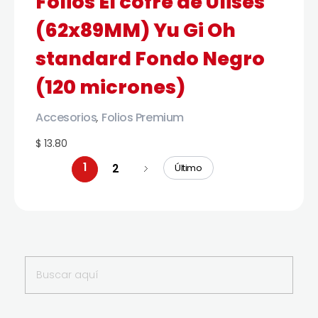
Folios El cofre de Ulises
(62x89MM) Yu Gi Oh
standard Fondo Negro
(120 micrones)
Accesorios
Folios Premium
,
$ 13.80
1
2
Último