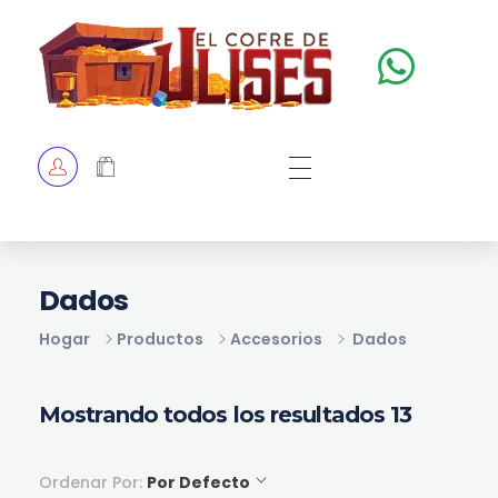
El Cofre de Ulises
Siempre repleto de tesoros
HOME
TIENDA
CHECKOUT
Dados
Hogar
Productos
Accesorios
Dados
Mostrando todos los resultados 13
Ordenar Por:
Por Defecto