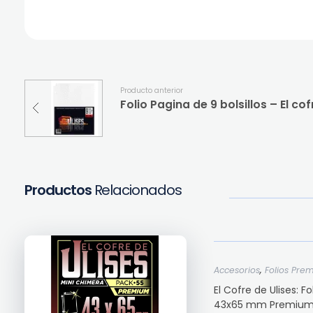
Producto anterior
Productos
Relacionados
,
Accesorios
Folios Pre
El Cofre de Ulises: 
43x65 mm Premium El