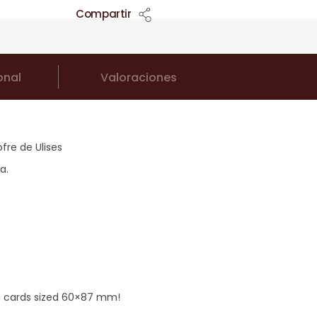
Compartir
onal
Valoraciones
fre de Ulises
a.
ith cards sized 60×87 mm!