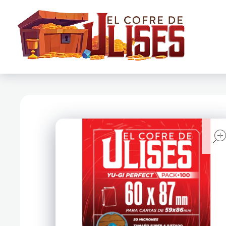
El Cofre de Ulises
Siempre repleto de tesoros