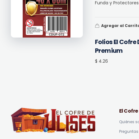
Funda y Protectores 
Agregar al Carrit
Folios El Cofr
Premium
$ 4.26
El Cofre
Quiénes 
Preguntas 
El Cofre de Ulises
Siempre repleto de tesoros