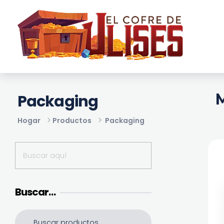
El Cofre de Ulises
Siempre repleto de tesoros
M
Packaging
Hogar
Productos
Packaging
Buscar…