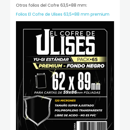
Otros folios del Cofre 63,5×88 mm:
Folios El Cofre de Ulises 63,5×88 mm premium