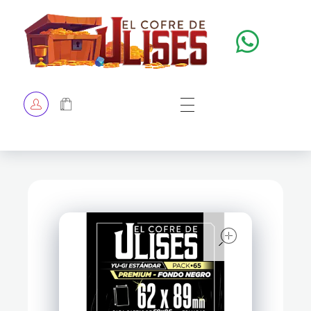
El Cofre de Ulises
Siempre repleto de tesoros
HOME
TIENDA
CHECKOUT
open