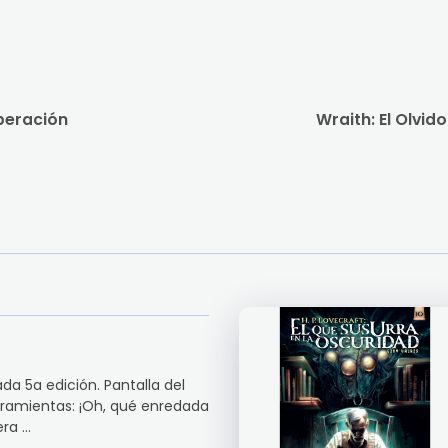
peración
Wraith: El Olvido
da 5a edición. Pantalla del
erramientas: ¡Oh, qué enredada
a ...