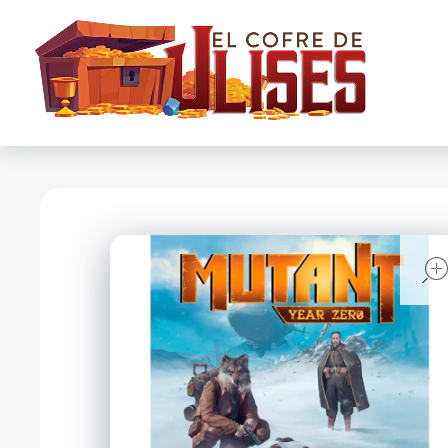
El Cofre de Ulises
Siempre repleto de tesoros