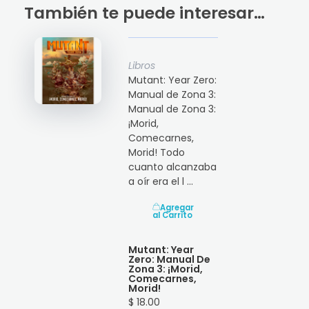
También te puede interesar…
Libros
Mutant: Year Zero:
Manual de Zona 3:
Manual de Zona 3:
¡Morid,
Comecarnes,
Morid! Todo
cuanto alcanzaba
a oír era el l ...
Agregar
al Carrito
Mutant: Year
Zero: Manual De
Zona 3: ¡Morid,
Comecarnes,
Morid!
$ 18.00