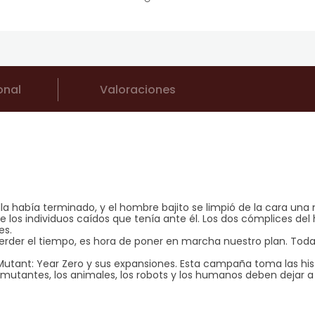
onal
Valoraciones
talla había terminado, y el hombre bajito se limpió de la cara un
 los individuos caídos que tenía ante él. Los dos cómplices d
es.
er el tiempo, es hora de poner en marcha nuestro plan. Toda l
tant: Year Zero y sus expansiones. Esta campaña toma las hist
 mutantes, los animales, los robots y los humanos deben dejar 