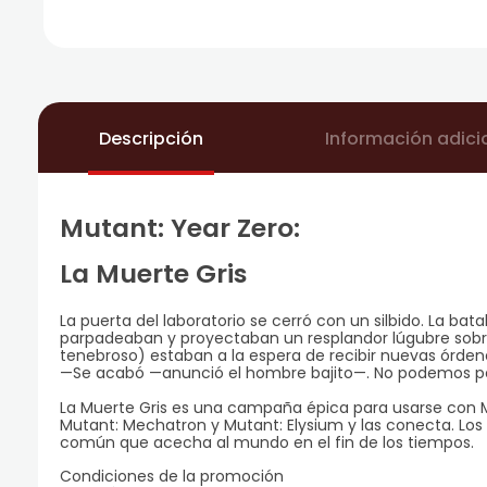
Descripción
Información adici
Mutant: Year Zero:
La Muerte Gris
La puerta del laboratorio se cerró con un silbido. La ba
parpadeaban y proyectaban un resplandor lúgubre sobre
tenebroso) estaban a la espera de recibir nuevas órden
—Se acabó —anunció el hombre bajito—. No podemos perd
La Muerte Gris es una campaña épica para usarse con Mu
Mutant: Mechatron y Mutant: Elysium y las conecta. Los
común que acecha al mundo en el fin de los tiempos.
Condiciones de la promoción