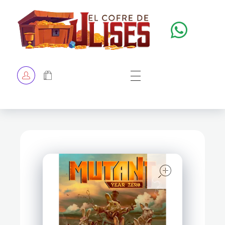
El Cofre de Ulises
Siempre repleto de tesoros
HOME
TIENDA
CHECKOUT
open