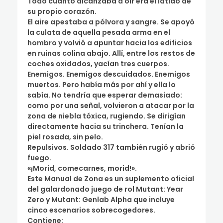
Todo cuanto alcanzaba a oír era el latido de
su propio corazón.
El aire apestaba a pólvora y sangre. Se apoyó
la culata de aquella pesada arma en el
hombro y volvió a apuntar hacia los edificios
en ruinas colina abajo. Allí, entre los restos de
coches oxidados, yacían tres cuerpos.
Enemigos. Enemigos descuidados. Enemigos
muertos. Pero había más por ahí y ella lo
sabía. No tendría que esperar demasiado:
como por una señal, volvieron a atacar por la
zona de niebla tóxica, rugiendo. Se dirigían
directamente hacia su trinchera. Tenían la
piel rosada, sin pelo.
Repulsivos. Soldado 317 también rugió y abrió
fuego.
«¡Morid, comecarnes, morid!».
Este Manual de Zona es un suplemento oficial
del galardonado juego de rol Mutant: Year
Zero y Mutant: Genlab Alpha que incluye
cinco escenarios sobrecogedores.
Contiene: