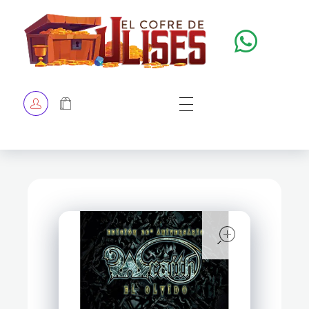
El Cofre de Ulises
Siempre repleto de tesoros
HOME
TIENDA
CHECKOUT
open