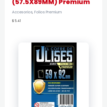
(57.5X89MM) Premium
Accesorios
Folios Premium
,
$ 5.41