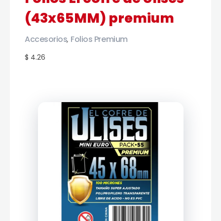
(43x65MM) premium
Accesorios
Folios Premium
,
$ 4.26