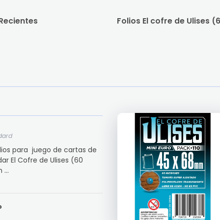
 Recientes
dard
Folios para juego de cartas de
r El Cofre de Ulises (60
...
o