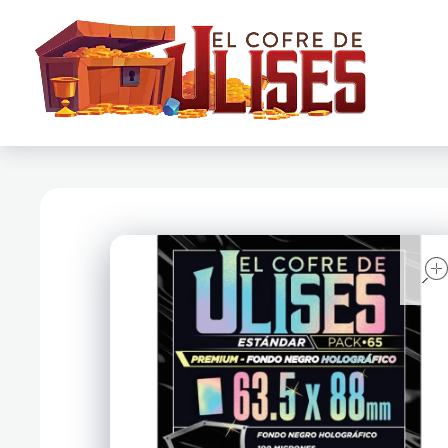
El Cofre de Ulises
Siempre repleto de tesoros