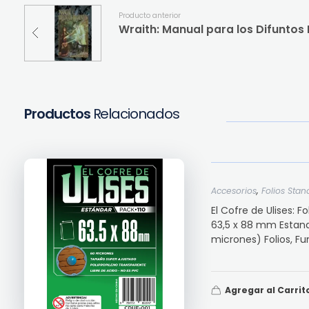
Producto anterior
Wraith: Manual para los Difuntos
Productos
Relacionados
,
Accesorios
Folios Stan
El Cofre de Ulises: 
63,5 x 88 mm Estanda
micrones) Folios, Fun 
Agregar al Carrit