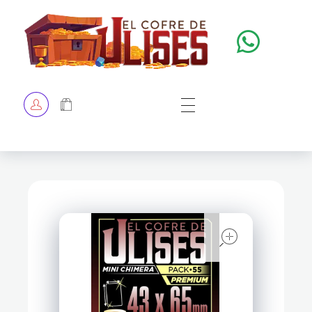
El Cofre de Ulises
Siempre repleto de tesoros
HOME
TIENDA
CHECKOUT
open