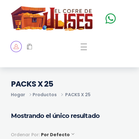
El Cofre de Ulises
Siempre repleto de tesoros
HOME
TIENDA
CHECKOUT
PACKS X 25
Hogar
Productos
PACKS X 25
Mostrando el único resultado
Ordenar Por:
Por Defecto