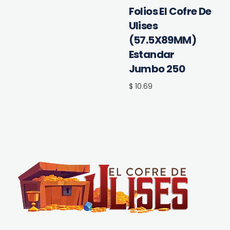
Folios El Cofre De
Ulises
(57.5X89MM)
Estandar
Jumbo 250
$ 10.69
El Cofre de Ulises
Siempre repleto de tesoros