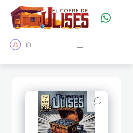
El Cofre de Ulises
Siempre repleto de tesoros
HOME
TIENDA
CHECKOUT
open