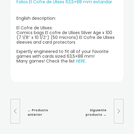
Folios El Cofre de Ulises 63,5×88 mm estandar
English description:
El Cofre de Ulises:
Comics bags El cofre de Ulises Silver Age x 100
(7 1/8″ x 10 1/2″) (50 microns) El Cofre de Ulises
sleeves and card protectors
Expertly engineered to fit all of your favorite
games with cards sized 63,5×88 mm!
Many games! Check the list
HERE
.
Producto
Siguiente
anterior
producto