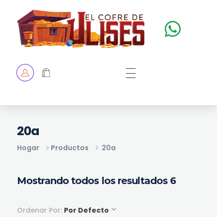
El Cofre de Ulises
Siempre repleto de tesoros
HOME
TIENDA
CHECKOUT
20a
Hogar
Productos
20a
Mostrando todos los resultados 6
Ordenar Por:
Por Defecto