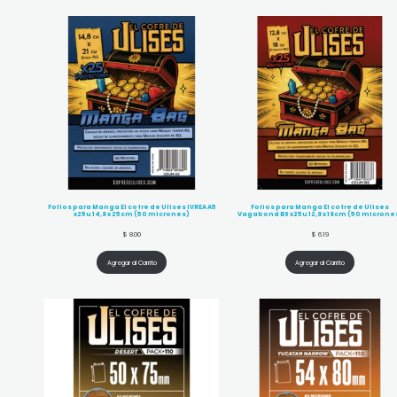
Folios para Manga El cofre de Ulises IVREA A5
Folios para Manga El cofre de Ulises
x25u 14,8 x 25cm (50 micrones)
Vagabond B6 x25u 12,8 x 18cm (50 microne
$
8.00
$
6.19
Agregar al Carrito
Agregar al Carrito