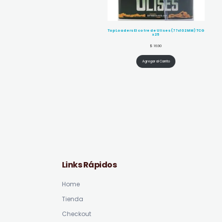
TopLoaders El cofre de Ulises (77x102MM) TCG
x 25
$
16.90
Agregar al Carrito
Links Rápidos
Home
Tienda
Checkout