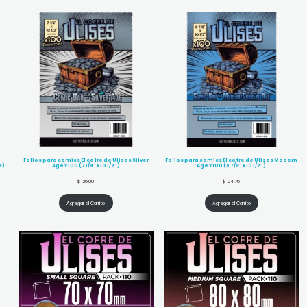
Folios para comics El cofre de Ulises Silver
Folios para comics El cofre de Ulises Modern
s)
Age x 100 (7 1/8″ x 10 1/2″)
Age x 100 (6 7/8″ x 10 1/2″)
$
26.00
$
24.76
Agregar al Carrito
Agregar al Carrito