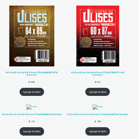
Folios El cofre de Ulises (64x89MM) MTG
Folios El cofre de Ulises (60x87MM) Yu Gi
Perfect
Perfect
$
6.50
$
5.11
Agregar al Carrito
Agregar al Carrito
Folios El cofre de Ulises (70x110MM) Estandar
Folios El cofre de Ulises (70x120MM) Estandar
$
7.31
$
7.68
Agregar al Carrito
Agregar al Carrito