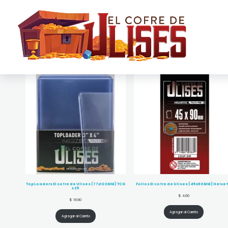
El Cofre de Ulises
Siempre repleto de tesoros
TopLoaders El cofre de Ulises (77x102MM) TCG
Folios El cofre de Ulises (45x90MM) Helvet
x 25
$
4.60
$
16.90
Agregar al Carrito
Agregar al Carrito