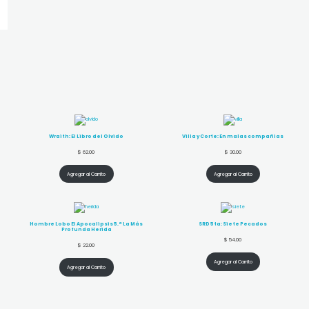
Wraith: El Libro del Olvido
Villa y Corte: En malas compañías
$
62.00
$
30.00
Agregar al Carrito
Agregar al Carrito
Hombre Lobo El Apocalipsis 5.ª La Más
SRD 5ta: Siete Pecados
Profunda Herida
$
54.00
$
22.00
Agregar al Carrito
Agregar al Carrito