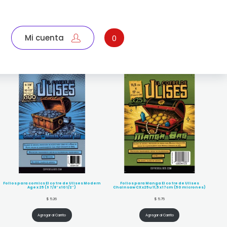
Mi cuenta
0
Folios para comics El cofre de Ulises Modern
Folios para Manga El cofre de Ulises
Age x 25 (6 7/8″ x 10 1/2″)
Chainsaw CX x25u 11,5 x 17cm (50 micrones)
$
5.26
$
5.75
Agregar al Carrito
Agregar al Carrito