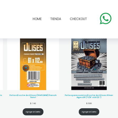
HOME
TIENDA
CHECKOUT
ic
Folios El cofre de Ulises (61x112MM) French
Folios para comics El cofre de Ulises Silver
Tarot
Age x 25 (7 1/8″ x 10 1/2″)
$
7.40
$
5.50
Agregar al Carrito
Agregar al Carrito