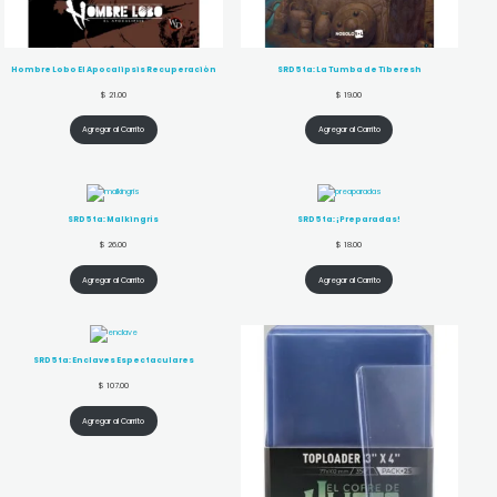
Hombre Lobo El Apocalipsis Recuperación
SRD 5ta: La Tumba de Tiberesh
$
21.00
$
19.00
Agregar al Carrito
Agregar al Carrito
SRD 5ta: Malkingrís
SRD 5ta: ¡Preparadas!
$
26.00
$
18.00
Agregar al Carrito
Agregar al Carrito
SRD 5ta: Enclaves Espectaculares
$
107.00
Agregar al Carrito