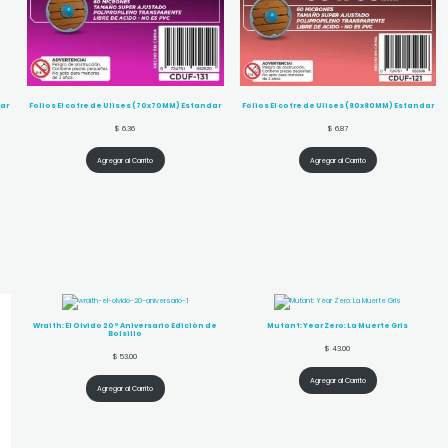
dar
Folios El cofre de Ulises (70x70MM) Estandar
Folios El cofre de Ulises (80x80MM) Estandar
$
6.36
$
6.87
Agregar al Carrito
Agregar al Carrito
Wraith: El Olvido 20º Aniversario Edición de
Mutant: Year Zero: La Muerte Gris
Bolsillo
$
43.00
$
53.00
Agregar al Carrito
Agregar al Carrito