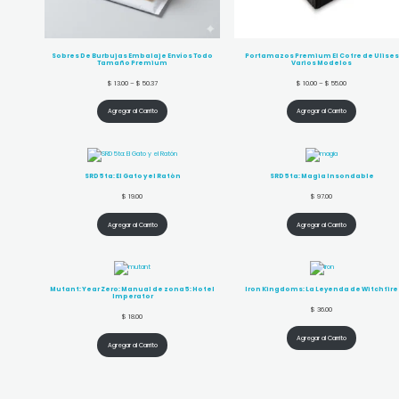
Sobres De Burbujas Embalaje Envíos Todo
Portamazos Premium El Cofre de Ulises
Tamaño Premium
Varios Modelos
$
13.00
–
$
50.37
$
10.00
–
$
55.00
Agregar al Carrito
Agregar al Carrito
SRD 5ta: El Gato y el Ratón
SRD 5ta: Magia Insondable
$
19.00
$
97.00
Agregar al Carrito
Agregar al Carrito
Mutant: Year Zero: Manual de zona 5: Hotel
Iron Kingdoms: La Leyenda de Witchfire
Imperator
$
36.00
$
18.00
Agregar al Carrito
Agregar al Carrito