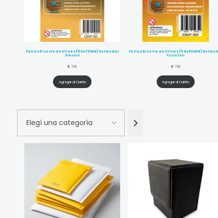
Folios El cofre de Ulises (50x75MM) Estandar
Folios El cofre de Ulises (54x80MM) Estan
Desert
Yucatan
$
7.31
$
7.31
Agregar al Carrito
Agregar al Carrito