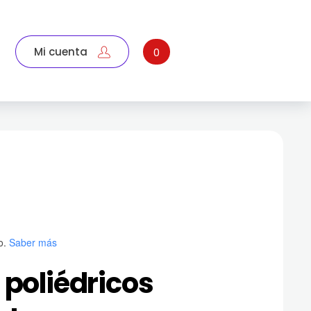
Mi cuenta
0
o.
Saber más
 poliédricos