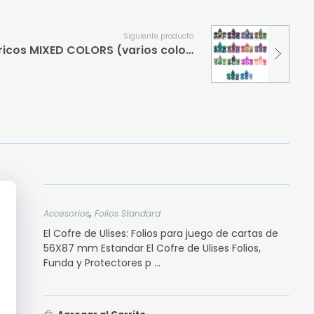
Siguiente producto
Set de 7 dados Rol poliédricos MIXED COLORS (varios colores Importados)
,
Accesorios
Folios Standard
El Cofre de Ulises: Folios para juego de cartas de
56X87 mm Estandar El Cofre de Ulises Folios,
Funda y Protectores p ...