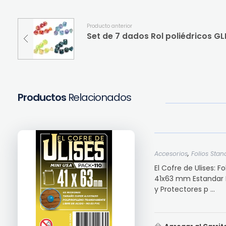
Producto anterior
Productos
Relacionados
,
Accesorios
Folios Stan
El Cofre de Ulises: 
41x63 mm Estandar El
y Protectores p ...