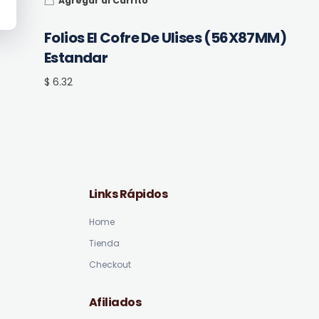
Agregar al Carrito
Folios El Cofre De Ulises (56X87MM)
Estandar
$ 6.32
Links Rápidos
Home
Tienda
Checkout
Afiliados