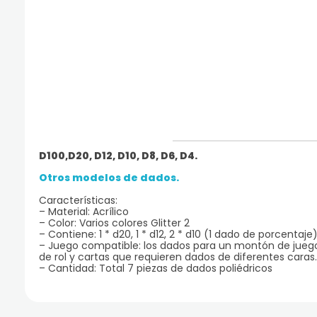
D100,D20, D12, D10, D8, D6, D4.
Otros modelos de dados.
Características:
– Material: Acrílico
– Color: Varios colores Glitter 2
– Contiene: 1 * d20, 1 * d12, 2 * d10 (1 dado de porcentaje),
– Juego compatible: los dados para un montón de jue
de rol y cartas que requieren dados de diferentes caras.
– Cantidad: Total 7 piezas de dados poliédricos