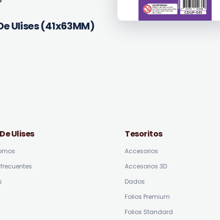
o
e De Ulises (41x63MM)
 De Ulises
Tesoritos
somos
Accesorios
frecuentes
Accesorios 3D
s
Dados
Folios Premium
Folios Standard