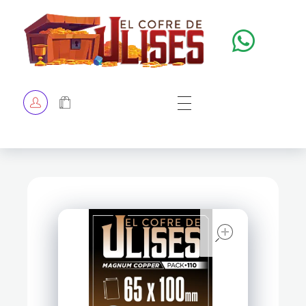
El Cofre de Ulises
Siempre repleto de tesoros
HOME
TIENDA
CHECKOUT
open