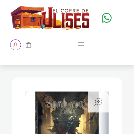
El Cofre de Ulises
Siempre repleto de tesoros
HOME
TIENDA
CHECKOUT
open