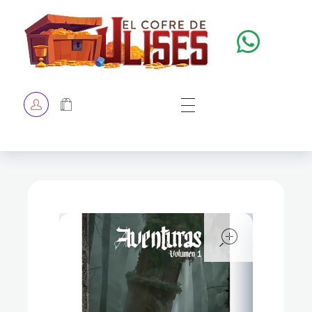
El Cofre de Ulises
Siempre repleto de tesoros
HOME
TIENDA
CHECKOUT
open