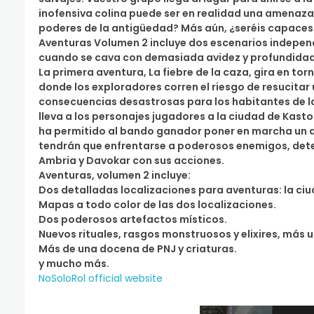
inofensiva colina puede ser en realidad una amenaza p
poderes de la antigüedad? Más aún, ¿seréis capaces 
Aventuras Volumen 2 incluye dos escenarios indepen
cuando se cava con demasiada avidez y profundidad 
La primera aventura, La fiebre de la caza, gira en to
donde los exploradores corren el riesgo de resucitar
consecuencias desastrosas para los habitantes de l
lleva a los personajes jugadores a la ciudad de Kasto
ha permitido al bando ganador poner en marcha un d
tendrán que enfrentarse a poderosos enemigos, det
Ambria y Davokar con sus acciones.
Aventuras, volumen 2 incluye:
Dos detalladas localizaciones para aventuras: la ciu
Mapas a todo color de las dos localizaciones.
Dos poderosos artefactos místicos.
Nuevos rituales, rasgos monstruosos y elixires, más 
Más de una docena de PNJ y criaturas.
y mucho más.
NoSoloRol official website