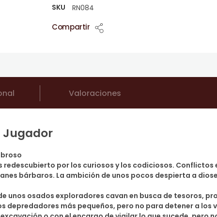
SKU
RN084
Compartir
onal
Valoraciones
 Jugador
ebroso
s redescubierto por los curiosos y los codiciosos. Conflictos
clanes bárbaros. La ambición de unos pocos despierta a dios
nde unos osados exploradores cavan en busca de tesoros, pr
los depredadores más pequeños, pero no para detener a los v
la excavación o con el encargo de vigilar lo que sucede, pero 