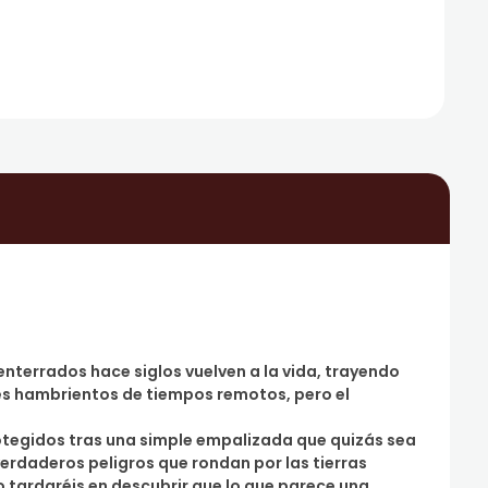
 enterrados hace siglos vuelven a la vida, trayendo
es hambrientos de tiempos remotos, pero el
otegidos tras una simple empalizada que quizás sea
erdaderos peligros que rondan por las tierras
no tardaréis en descubrir que lo que parece una