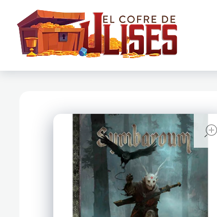
El Cofre de Ulises
Siempre repleto de tesoros