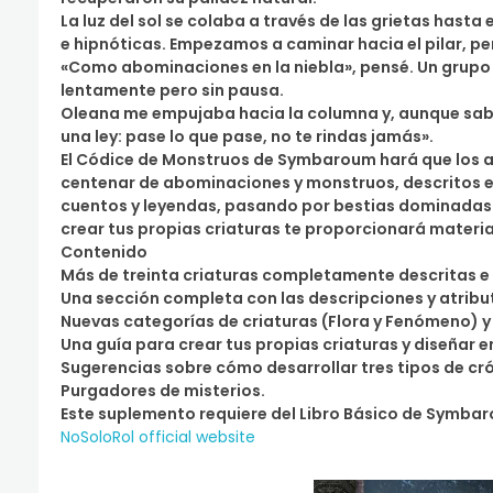
La luz del sol se colaba a través de las grietas hast
e hipnóticas. Empezamos a caminar hacia el pilar, p
«Como abominaciones en la niebla», pensé. Un grupo
lentamente pero sin pausa.
Oleana me empujaba hacia la columna y, aunque sabía
una ley: pase lo que pase, no te rindas jamás».
El Códice de Monstruos de Symbaroum hará que los as
centenar de abominaciones y monstruos, descritos e
cuentos y leyendas, pasando por bestias dominadas p
crear tus propias criaturas te proporcionará materia
Contenido
Más de treinta criaturas completamente descritas e 
Una sección completa con las descripciones y atribu
Nuevas categorías de criaturas (Flora y Fenómeno) y 
Una guía para crear tus propias criaturas y diseñar
Sugerencias sobre cómo desarrollar tres tipos de cr
Purgadores de misterios.
Este suplemento requiere del Libro Básico de Symba
NoSoloRol official website