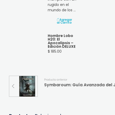
rugido en el
mundo de los ...
Agregar
al Carrito
Hombre Lobo
H20: El
Apocalipsis –
Edición DELUXE
$ 185.00
Producto anterior
Symbaroum: Guía Avanzada del 