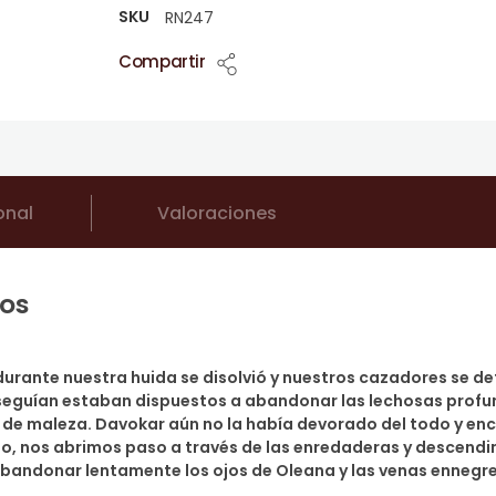
SKU
RN247
Compartir
onal
Valoraciones
os
urante nuestra huida se disolvió y nuestros cazadores se det
eguían estaban dispuestos a abandonar las lechosas profun
 de maleza. Davokar aún no la había devorado del todo y en
, nos abrimos paso a través de las enredaderas y descendim
bandonar lentamente los ojos de Oleana y las venas ennegre