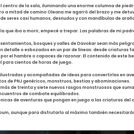
a el centro de la sala, iluminando una enorme columna de pie
ero a mitad de camino Oleana me agarró del brazo y me detu
 de seres casi humanos, desnudos y con mandíbulas de arañ
 que iba a morir, empecé a trepar. Las palabras de mi padr
entamientos, bosques y valles de Davokar sean más peligros
n detalle o esbozados en un par de líneas: desde criaturas
or el hambre o capaces de razonar. El contenido de este be
l para cientos de horas de juego.
ilustradas y acompañadas de ideas para convertirlas en ave
tos de PNJ genéricos, monstruos, bestias y abominaciones.
más de treinta y siete nuevos rasgos monstruosos que sumar 
 encuentros de combate equilibrados.
ónicas de aventuras que pongan en juego a las criaturas del
roum, aunque para disfrutarlo al máximo también necesitará