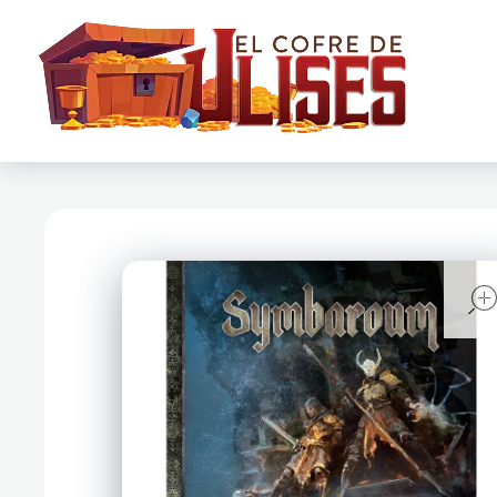
El Cofre de Ulises
Siempre repleto de tesoros