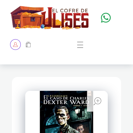
El Cofre de Ulises
Siempre repleto de tesoros
HOME
TIENDA
CHECKOUT
open