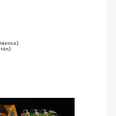
lástico)
rtón)