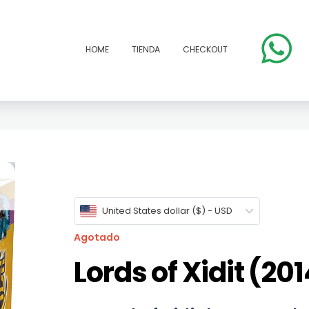
HOME
TIENDA
CHECKOUT
open
United States dollar ($) - USD
Agotado
Lords of Xidit (20