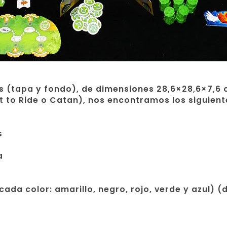
as (tapa y fondo), de dimensiones 28,6×28,6×7,
 to Ride o Catan), nos encontramos los siguient
s
a
ada color: amarillo, negro, rojo, verde y azul) (