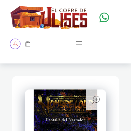
El Cofre de Ulises
Siempre repleto de tesoros
HOME
TIENDA
CHECKOUT
open