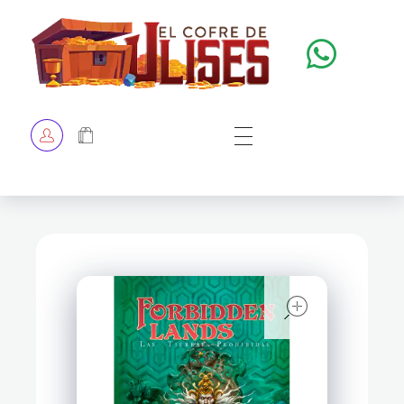
El Cofre de Ulises
Siempre repleto de tesoros
HOME
TIENDA
CHECKOUT
open