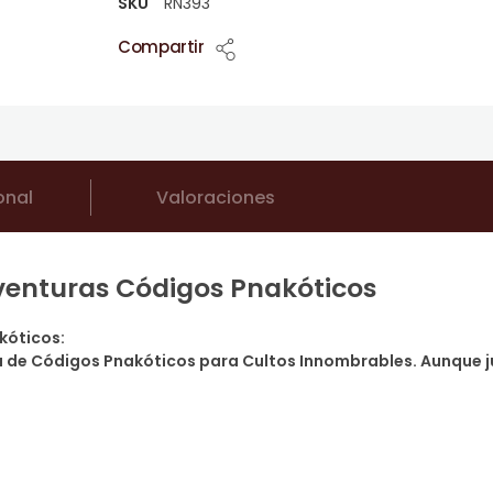
SKU
RN393
Compartir
onal
Valoraciones
venturas Códigos Pnakóticos
kóticos:
da de Códigos Pnakóticos para Cultos Innombrables. Aunque