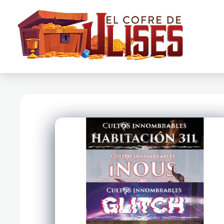
El Cofre de Ulises
Siempre repleto de tesoros