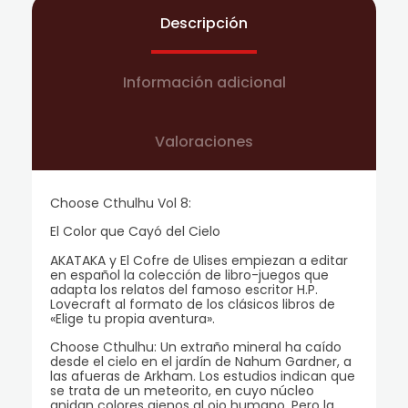
Descripción
Información adicional
Valoraciones
Choose Cthulhu Vol 8:
El Color que Cayó del Cielo
AKATAKA y El Cofre de Ulises empiezan a editar
en español la colección de libro-juegos que
adapta los relatos del famoso escritor H.P.
Lovecraft al formato de los clásicos libros de
«Elige tu propia aventura».
Choose Cthulhu: Un extraño mineral ha caído
desde el cielo en el jardín de Nahum Gardner, a
las afueras de Arkham. Los estudios indican que
se trata de un meteorito, en cuyo núcleo
anidan colores ajenos al ojo humano. Pero la