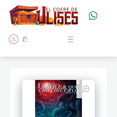
El Cofre de Ulises
Siempre repleto de tesoros
HOME
TIENDA
CHECKOUT
open