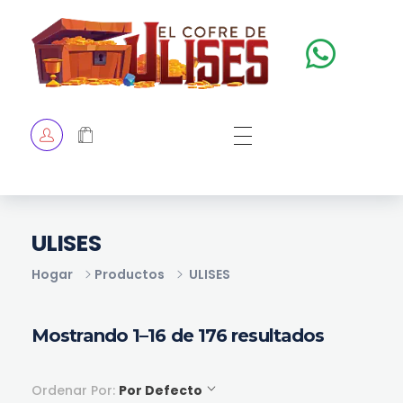
El Cofre de Ulises
Siempre repleto de tesoros
HOME
TIENDA
CHECKOUT
ULISES
Hogar
Productos
ULISES
Mostrando 1–16 de 176 resultados
Ordenar Por:
Por Defecto