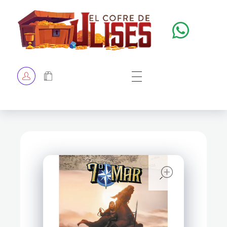
El Cofre de Ulises
Siempre repleto de tesoros
HOME
TIENDA
CHECKOUT
open