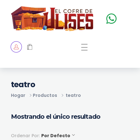
El Cofre de Ulises
Siempre repleto de tesoros
HOME
TIENDA
CHECKOUT
teatro
Hogar
Productos
teatro
Mostrando el único resultado
Ordenar Por:
Por Defecto