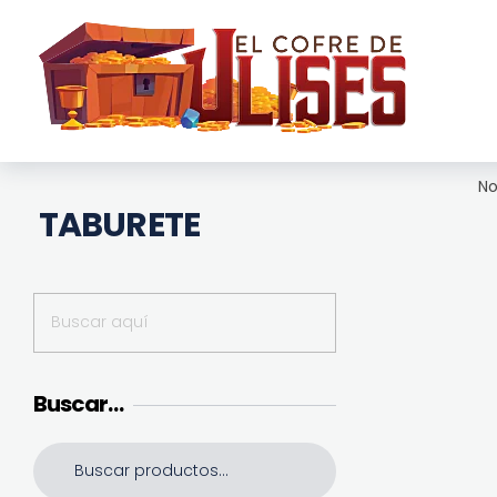
El Cofre de Ulises
Siempre repleto de tesoros
No
TABURETE
Buscar…