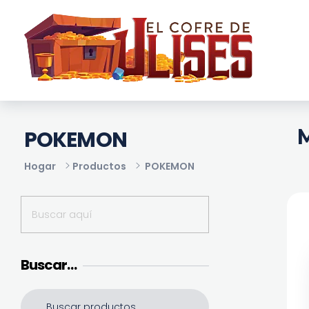
El Cofre de Ulises
Siempre repleto de tesoros
M
POKEMON
Hogar
Productos
POKEMON
Buscar…