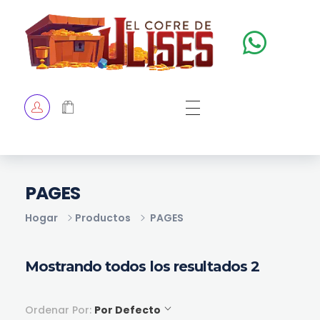
El Cofre de Ulises
Siempre repleto de tesoros
HOME
TIENDA
CHECKOUT
PAGES
Hogar
Productos
PAGES
Mostrando todos los resultados 2
Ordenar Por:
Por Defecto