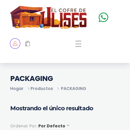
El Cofre de Ulises
Siempre repleto de tesoros
HOME
TIENDA
CHECKOUT
PACKAGING
Hogar
Productos
PACKAGING
Mostrando el único resultado
Ordenar Por:
Por Defecto