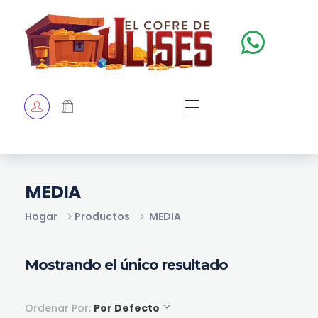
El Cofre de Ulises
Siempre repleto de tesoros
HOME
TIENDA
CHECKOUT
MEDIA
Hogar
Productos
MEDIA
Mostrando el único resultado
Ordenar Por:
Por Defecto