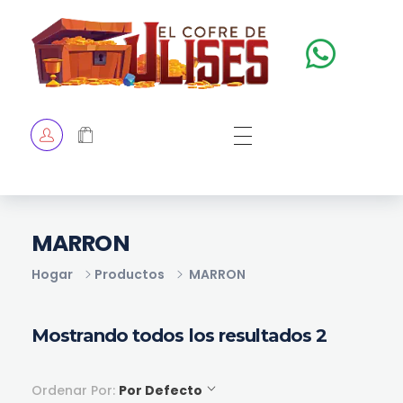
El Cofre de Ulises
Siempre repleto de tesoros
HOME
TIENDA
CHECKOUT
MARRON
Hogar
Productos
MARRON
Mostrando todos los resultados 2
Ordenar Por:
Por Defecto