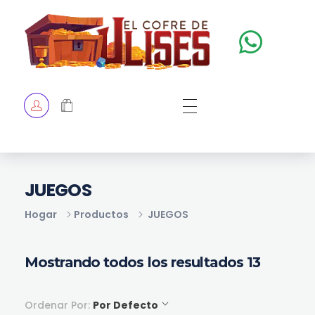
El Cofre de Ulises
Siempre repleto de tesoros
HOME
TIENDA
CHECKOUT
JUEGOS
Hogar
Productos
JUEGOS
Mostrando todos los resultados 13
Ordenar Por:
Por Defecto