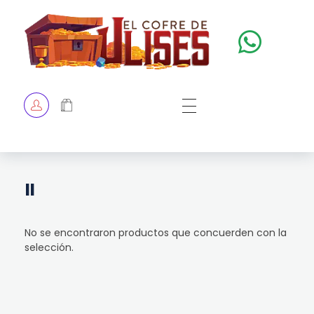
El Cofre de Ulises
Siempre repleto de tesoros
HOME
TIENDA
CHECKOUT
II
No se encontraron productos que concuerden con la
selección.