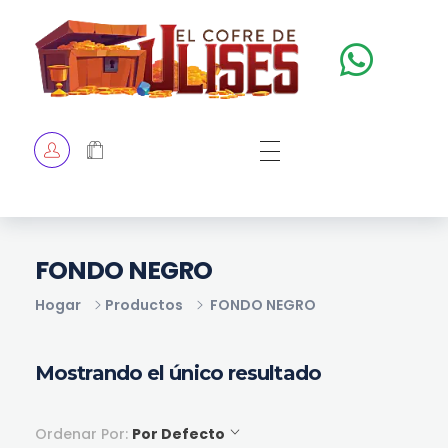
El Cofre de Ulises
Siempre repleto de tesoros
HOME
TIENDA
CHECKOUT
FONDO NEGRO
Hogar
Productos
FONDO NEGRO
Mostrando el único resultado
Ordenar Por:
Por Defecto