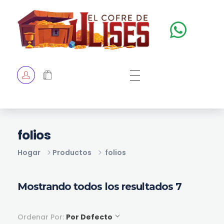
El Cofre de Ulises
Siempre repleto de tesoros
HOME
TIENDA
CHECKOUT
folios
Hogar
Productos
folios
Mostrando todos los resultados 7
Ordenar Por:
Por Defecto