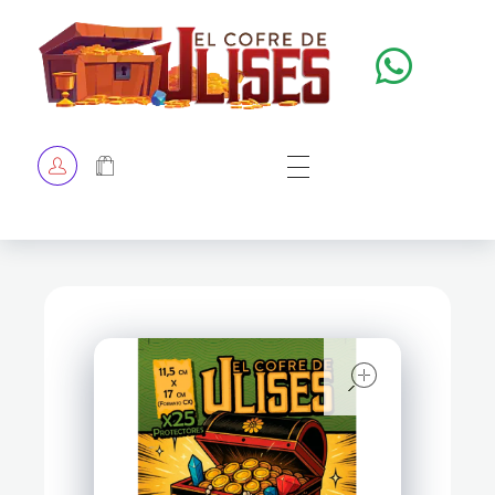
El Cofre de Ulises
Siempre repleto de tesoros
HOME
TIENDA
CHECKOUT
open