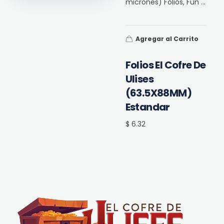
micrones) Folios, Fun ...
Agregar al Carrito
Folios El Cofre De
Ulises
(63.5X88MM)
Estandar
$ 6.32