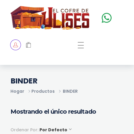
El Cofre de Ulises
Siempre repleto de tesoros
HOME
TIENDA
CHECKOUT
BINDER
Hogar
Productos
BINDER
Mostrando el único resultado
Ordenar Por:
Por Defecto