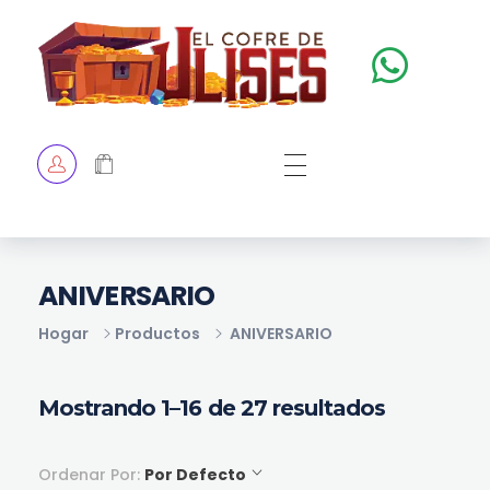
El Cofre de Ulises
Siempre repleto de tesoros
HOME
TIENDA
CHECKOUT
ANIVERSARIO
Hogar
Productos
ANIVERSARIO
Mostrando 1–16 de 27 resultados
Ordenar Por:
Por Defecto