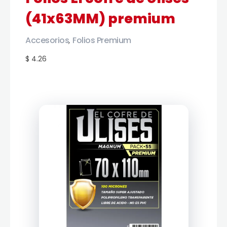
(41x63MM) premium
Accesorios
Folios Premium
,
$ 4.26