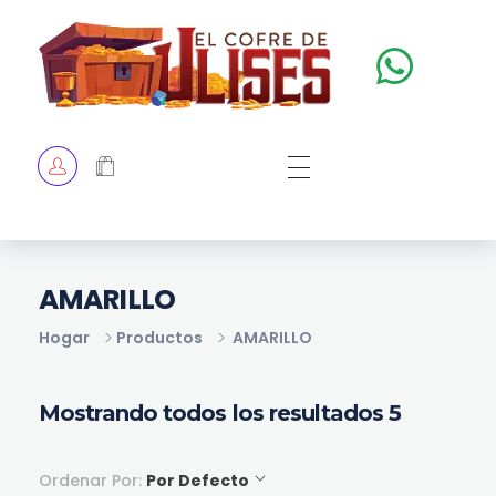
El Cofre de Ulises
Siempre repleto de tesoros
HOME
TIENDA
CHECKOUT
AMARILLO
Hogar
Productos
AMARILLO
Mostrando todos los resultados 5
Ordenar Por:
Por Defecto