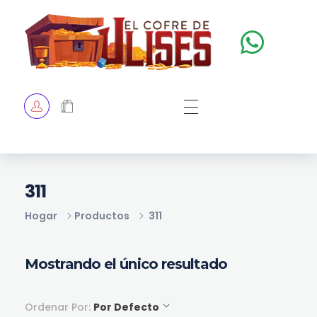
El Cofre de Ulises
Siempre repleto de tesoros
HOME
TIENDA
CHECKOUT
311
Hogar
Productos
311
Mostrando el único resultado
Ordenar Por:
Por Defecto