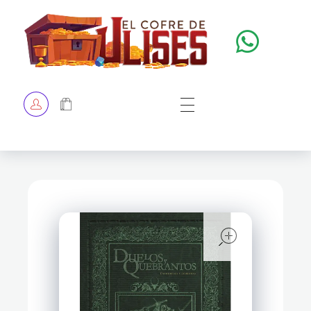
El Cofre de Ulises
Siempre repleto de tesoros
HOME
TIENDA
CHECKOUT
open