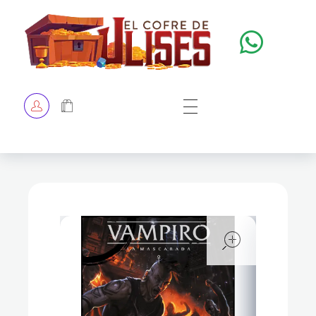
El Cofre de Ulises
Siempre repleto de tesoros
HOME
TIENDA
CHECKOUT
open