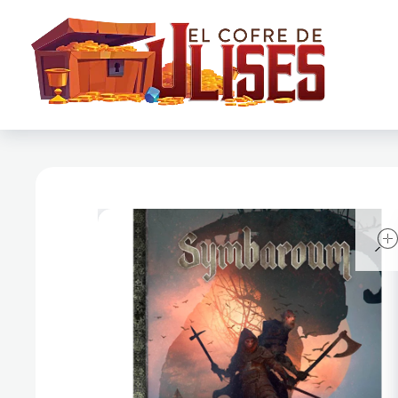
El Cofre de Ulises
Siempre repleto de tesoros