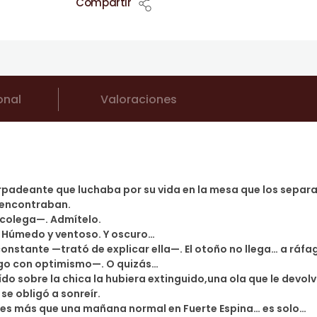
Compartir
onal
Valoraciones
parpadeante que luchaba por su vida en la mesa que los separ
 encontraban.
 colega—. Admítelo.
. Húmedo y ventoso. Y oscuro…
constante —trató de explicar ella—. El otoño no llega… a ráf
go con optimismo—. O quizás…
aído sobre la chica la hubiera extinguido,una ola que le devol
se obligó a sonreír.
es más que una mañana normal en Fuerte Espina… es solo…