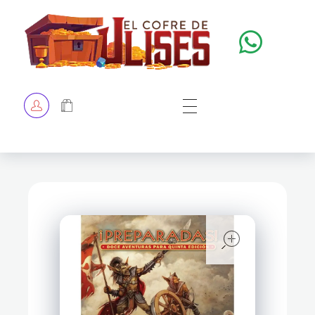
El Cofre de Ulises
Siempre repleto de tesoros
HOME
TIENDA
CHECKOUT
open