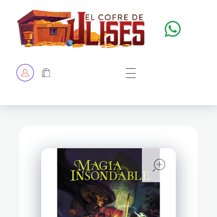
El Cofre de Ulises
Siempre repleto de tesoros
HOME
TIENDA
CHECKOUT
open